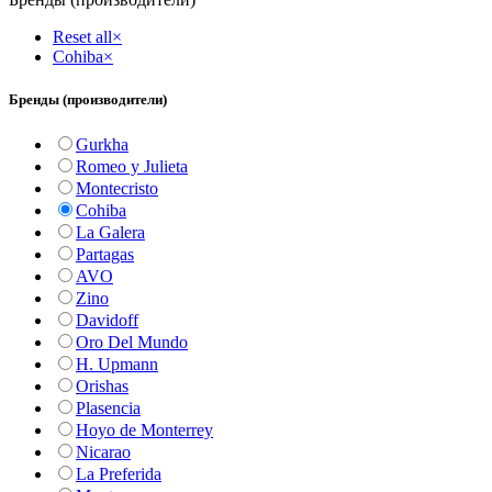
Reset all
×
Cohiba
×
Бренды (производители)
Gurkha
Romeo y Julieta
Montecristo
Cohiba
La Galera
Partagas
AVO
Zino
Davidoff
Oro Del Mundo
H. Upmann
Orishas
Plasencia
Hoyo de Monterrey
Nicarao
La Preferida