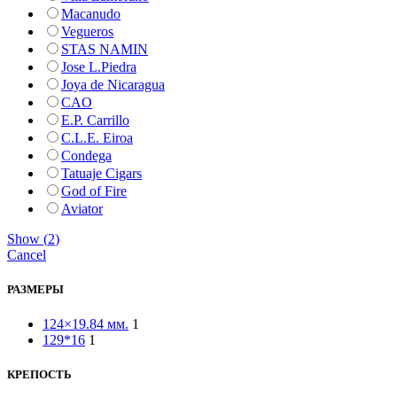
Macanudo
Vegueros
STAS NAMIN
Jose L.Piedra
Joya de Nicaragua
CAO
E.P. Carrillo
C.L.E. Eiroa
Condega
Tatuaje Cigars
God of Fire
Aviator
Show
(
2
)
Cancel
РАЗМЕРЫ
124×19.84 мм.
1
129*16
1
КРЕПОСТЬ