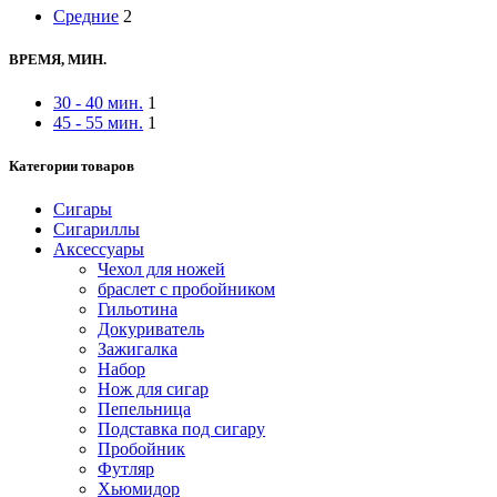
Средние
2
ВРЕМЯ, МИН.
30 - 40 мин.
1
45 - 55 мин.
1
Категории товаров
Сигары
Сигариллы
Аксессуары
Чехол для ножей
браслет с пробойником
Гильотина
Докуриватель
Зажигалка
Набор
Нож для сигар
Пепельница
Подставка под сигару
Пробойник
Футляр
Хьюмидор