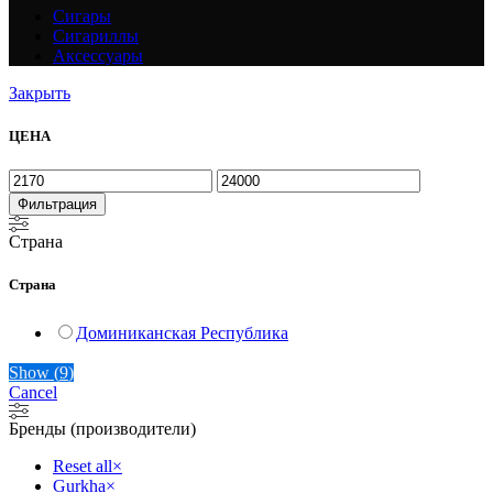
Сигары
Сигариллы
Аксессуары
Закрыть
ЦЕНА
Фильтрация
Страна
Страна
Доминиканская Республика
Show
(
9
)
Cancel
Бренды (производители)
Reset all
×
Gurkha
×