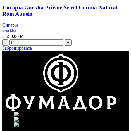
Сигары Gurkha Private Select Corona Natural
Rom Abuelo
Сигары
Gurkha
2 550,00
₽
Забронировать
г. Москва, ул. Вавилова 69/75
Телефон: +7 (926) 089-19-29
Почта: info@fumador.ru