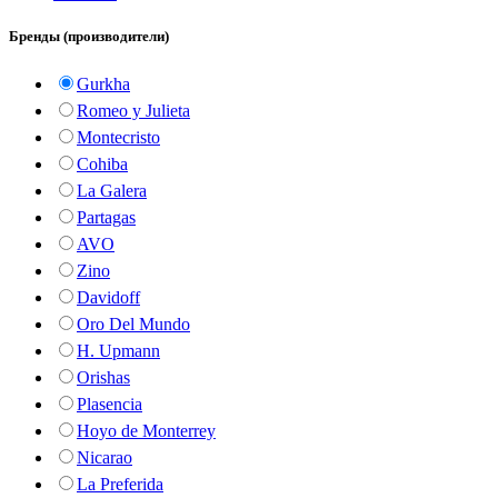
Бренды (производители)
Gurkha
Romeo y Julieta
Montecristo
Cohiba
La Galera
Partagas
AVO
Zino
Davidoff
Oro Del Mundo
H. Upmann
Orishas
Plasencia
Hoyo de Monterrey
Nicarao
La Preferida