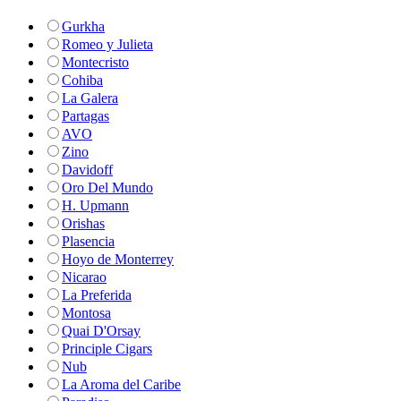
Gurkha
Romeo y Julieta
Montecristo
Cohiba
La Galera
Partagas
AVO
Zino
Davidoff
Oro Del Mundo
H. Upmann
Orishas
Plasencia
Hoyo de Monterrey
Nicarao
La Preferida
Montosa
Quai D'Orsay
Principle Cigars
Nub
La Aroma del Caribe