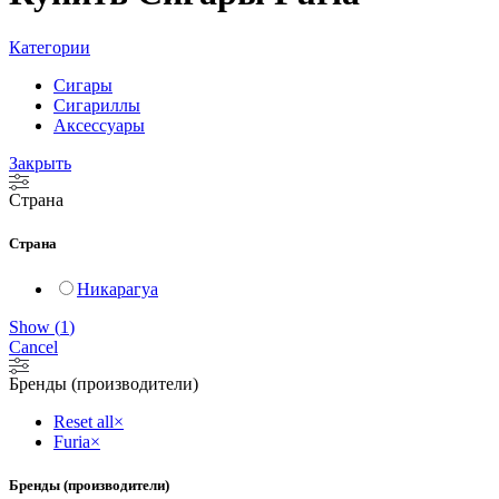
Категории
Сигары
Сигариллы
Аксессуары
Закрыть
Страна
Страна
Никарагуа
Show
(
1
)
Cancel
Бренды (производители)
Reset all
×
Furia
×
Бренды (производители)