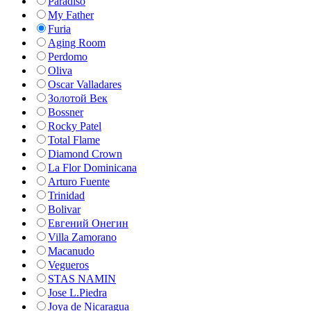
Paradiso
My Father
Furia
Aging Room
Perdomo
Oliva
Oscar Valladares
Золотой Век
Bossner
Rocky Patel
Total Flame
Diamond Crown
La Flor Dominicana
Arturo Fuente
Trinidad
Bolivar
Евгений Онегин
Villa Zamorano
Macanudo
Vegueros
STAS NAMIN
Jose L.Piedra
Joya de Nicaragua