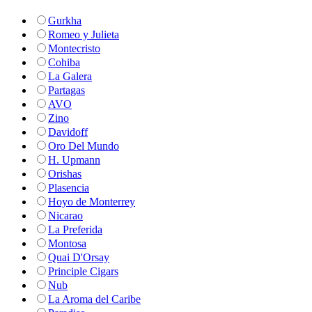
Gurkha
Romeo y Julieta
Montecristo
Cohiba
La Galera
Partagas
AVO
Zino
Davidoff
Oro Del Mundo
H. Upmann
Orishas
Plasencia
Hoyo de Monterrey
Nicarao
La Preferida
Montosa
Quai D'Orsay
Principle Cigars
Nub
La Aroma del Caribe