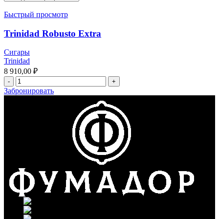
Быстрый просмотр
Trinidad Robusto Extra
Сигары
Trinidad
8 910,00
₽
Забронировать
г. Москва, ул. Вавилова 69/75
Телефон: +7 (926) 089-19-29
Почта: info@fumador.ru