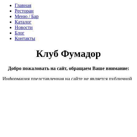
Главная
Ресторан
Меню / Бар
Каталог
Новости
Блог
Контакты
Клуб Фумадор
Добро пожаловать на сайт, обращаем Ваше внимание:
Информация представленная на сайте не является публичной
офертой Сайт предназначен для лиц старше и достигших 18
лет или юридических лиц Представленная на сайте
продукция не предназначена для продажи дистанционным
способом
Пожалуйста покиньте сайт
Сайт предназначен для лиц старше и достигших 18 лет.