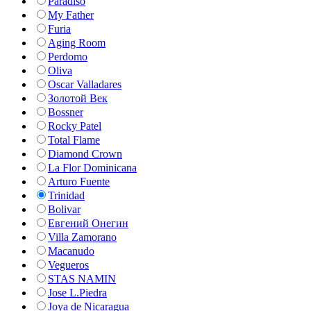
Paradiso
My Father
Furia
Aging Room
Perdomo
Oliva
Oscar Valladares
Золотой Век
Bossner
Rocky Patel
Total Flame
Diamond Crown
La Flor Dominicana
Arturo Fuente
Trinidad
Bolivar
Евгений Онегин
Villa Zamorano
Macanudo
Vegueros
STAS NAMIN
Jose L.Piedra
Joya de Nicaragua