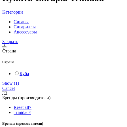
Категории
Сигары
Сигариллы
Аксессуары
Закрыть
Страна
Страна
Куба
Show
(
1
)
Cancel
Бренды (производители)
Reset all
×
Trinidad
×
Бренды (производители)