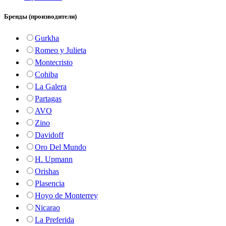
Бренды (производители)
Gurkha
Romeo y Julieta
Montecristo
Cohiba
La Galera
Partagas
AVO
Zino
Davidoff
Oro Del Mundo
H. Upmann
Orishas
Plasencia
Hoyo de Monterrey
Nicarao
La Preferida