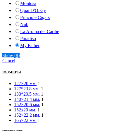
Montosa
Quai D'Orsay
Principle Cigars
Nub
La Aroma del Caribe
Paradiso
My Father
Furia
Show
(
8
)
Aging Room
Cancel
Perdomo
РАЗМЕРЫ
Oliva
Oscar Valladares
127×20 мм.
1
Золотой Век
127*23,8 мм.
1
133*20,5 мм.
1
Bossner
140×21.4 мм.
1
Rocky Patel
152×20.6 мм.
1
Total Flame
152x20 мм.
1
152×22.2 мм.
1
Diamond Crown
165×22 мм.
1
La Flor Dominicana
Arturo Fuente