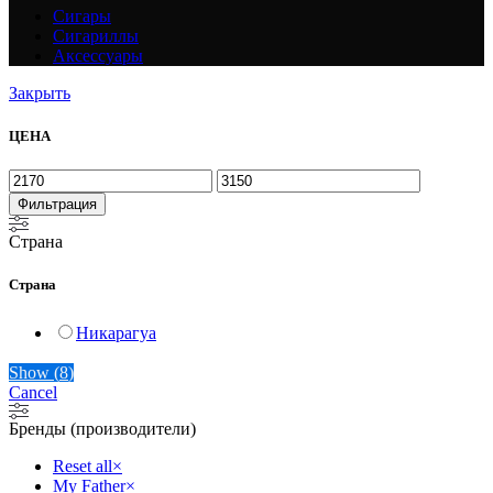
Сигары
Сигариллы
Аксессуары
Закрыть
ЦЕНА
Фильтрация
Страна
Страна
Никарагуа
Show
(
8
)
Cancel
Бренды (производители)
Reset all
×
My Father
×