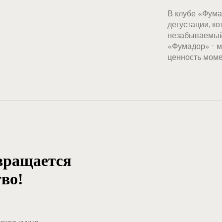
В клубе «Фума
дегустации, к
незабываемый
«Фумадор» - м
ценность моме
евращается
тво!