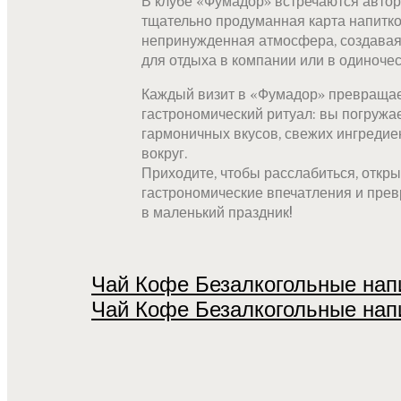
В клубе «Фумадор» встречаются автор
тщательно продуманная карта напитко
непринужденная атмосфера, создавая
для отдыха в компании или в одиночес
Каждый визит в «Фумадор» превраща
гастрономический ритуал: вы погружа
гармоничных вкусов, свежих ингреди
вокруг.
Приходите, чтобы расслабиться, откр
гастрономические впечатления и пре
в маленький праздник!
Чай
Кофе
Безалкогольные нап
Чай
Кофе
Безалкогольные нап