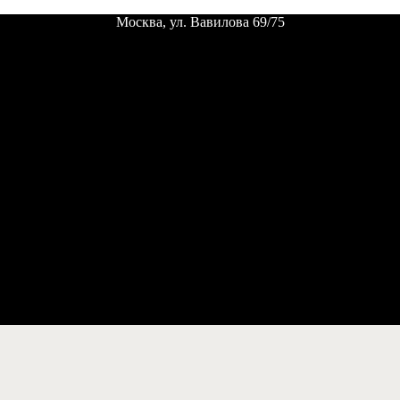
Москва, ул. Вавилова 69/75
Пн. - пт.
12:00 - 24:00 |
Сб. - вс.
выходной