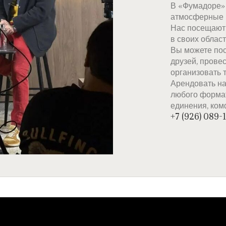
В «Фумадоре»
атмосферные 
Нас посещают 
в своих област
Вы можете пос
друзей, прове
организовать 
Арендовать на
любого формат
единения, ком
+7 (926) 089-