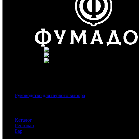
г. Москва, ул. Вавилова 69/
Телефон: +7 (926) 089-19-2
Почта: info@fumador.ru
Популярное в блоге
Руководство для первого выбора
Каталог клуба
Каталог
Ресторан
Бар