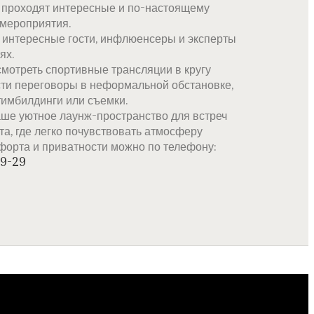
 проходят интересные и по-настоящему
мероприятия.
интересные гости, инфлюенсеры и эксперты
ях.
мотреть спортивные трансляции в кругу
сти переговоры в неформальной обстановке,
тимбилдинги или съемки.
ше уютное лаунж-пространство для встреч
а, где легко почувствовать атмосферу
форта и приватности можно по телефону:
19-29