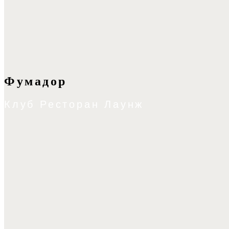
Фумадор
Клуб Ресторан Лаунж