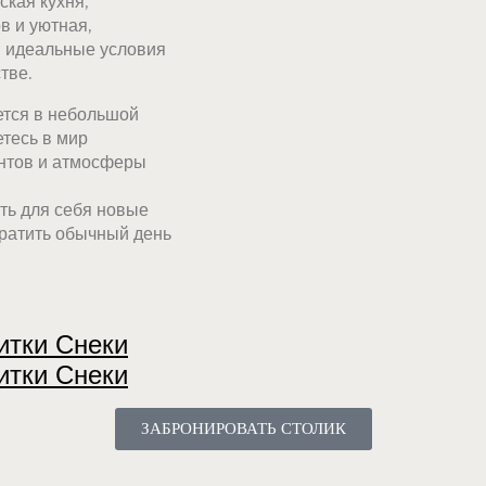
ская кухня,
в и уютная,
 идеальные условия
тве.
ется в небольшой
етесь в мир
ентов и атмосферы
ыть для себя новые
вратить обычный день
итки
Снеки
итки
Снеки
ЗАБРОНИРОВАТЬ СТОЛИК