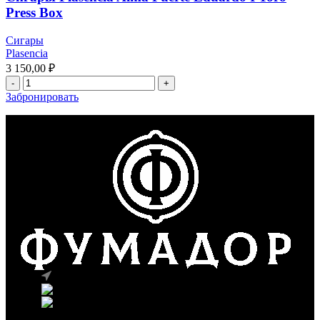
Press Box
Сигары
Plasencia
3 150,00
₽
Забронировать
г. Москва, ул. Вавилова 69/75
Телефон: +7 (926) 089-19-29
Почта: info@fumador.ru