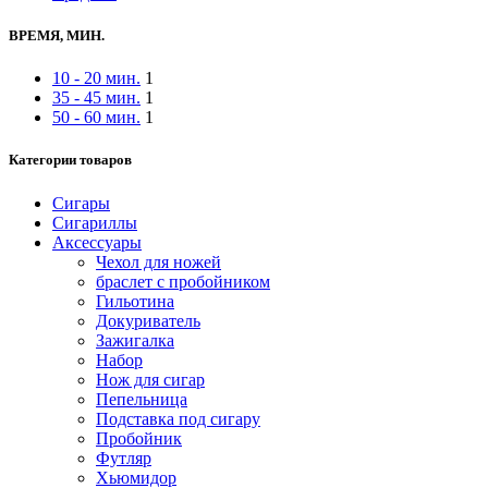
ВРЕМЯ, МИН.
10 - 20 мин.
1
35 - 45 мин.
1
50 - 60 мин.
1
Категории товаров
Сигары
Сигариллы
Аксессуары
Чехол для ножей
браслет с пробойником
Гильотина
Докуриватель
Зажигалка
Набор
Нож для сигар
Пепельница
Подставка под сигару
Пробойник
Футляр
Хьюмидор