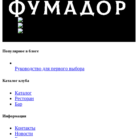
г. Москва, ул. Вавилова 69/75
Телефон: +7 (926) 089-19-29
Почта: info@fumador.ru
Популярное в блоге
Руководство для первого выбора
Каталог клуба
Каталог
Ресторан
Бар
Информация
Контакты
Новости