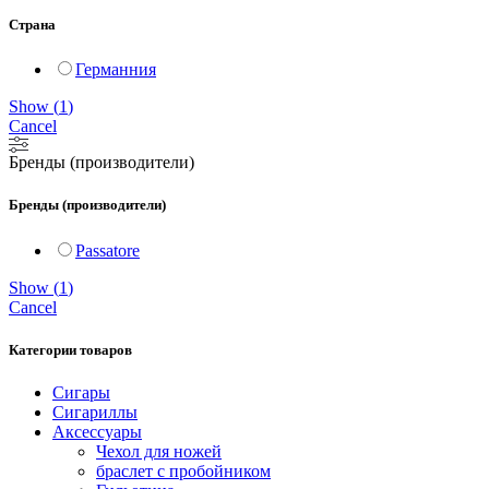
Страна
Германния
Show
(
1
)
Cancel
Бренды (производители)
Бренды (производители)
Passatore
Show
(
1
)
Cancel
Категории товаров
Сигары
Сигариллы
Аксессуары
Чехол для ножей
браслет с пробойником