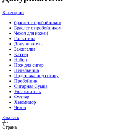
Категории
браслет с пробойником
Браслет с пробойником
Чехол для ножей
Гильотина
Докуриватель
Зажигалка
Каттер
Набор
Нож для сигар
Пепельница
Подставка под сигару
Пробойник
Сигарная Сумка
Увлажнитель
Футляр
Хьюмидор
Чехол
Закрыть
Страна