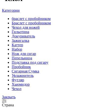
Категории
браслет с пробойником
Браслет с пробойником
Чехол для ножей
Гильотина
Докуриватель
Зажигалка
Каттер
Набор
Нож для сигар
Пепельница
Подставка под сигару
Пробойник
Сигарная Сумка
Увлажнитель
Футляр
Хьюмидор
Чехол
Закрыть
Страна