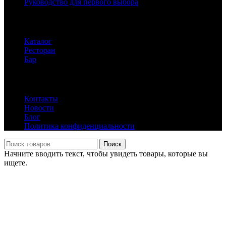
Руководство для первого выбора
Каталог клуба
Каталог
Ресторан
Бар
Информация
Контакты
Новости
Блог
Политика конфиденциальности
Поиск
Начните вводить текст, чтобы увидеть товары, которые вы
ищете.
Главная
Ресторан
Меню / Бар
Каталог
Новости
Блог