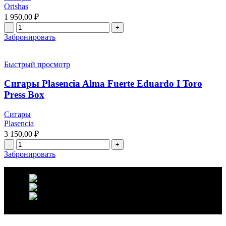
Orishas
1 950,00
₽
Забронировать
Быстрый просмотр
Сигары Plasencia Alma Fuerte Eduardo I Toro
Press Box
Сигары
Plasencia
3 150,00
₽
Забронировать
г. Москва, ул. Вавилова 69/75
Телефон: +7 (926) 089-19-29
Почта: info@fumador.ru