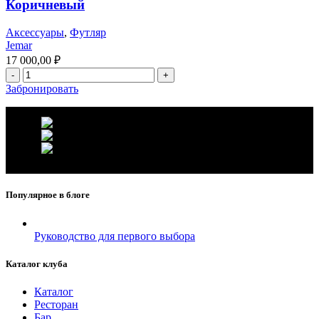
Коричневый
Аксессуары
,
Футляр
Jemar
17 000,00
₽
Забронировать
г. Москва, ул. Вавилова 69/75
Телефон: +7 (926) 089-19-29
Почта: info@fumador.ru
Популярное в блоге
Руководство для первого выбора
Каталог клуба
Каталог
Ресторан
Бар