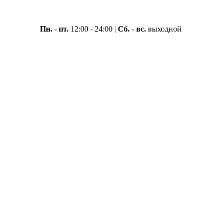
Москва, ул. Вавилова 69/75
Пн. - пт.
12:00 - 24:00 |
Сб. - вс.
выходной