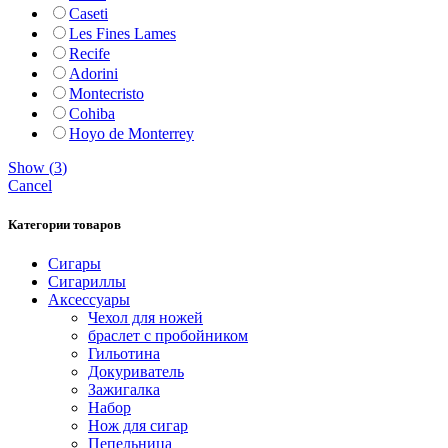
Caseti
Les Fines Lames
Recife
Adorini
Montecristo
Cohiba
Hoyo de Monterrey
Show
(
3
)
Cancel
Категории товаров
Сигары
Сигариллы
Аксессуары
Чехол для ножей
браслет с пробойником
Гильотина
Докуриватель
Зажигалка
Набор
Нож для сигар
Пепельница