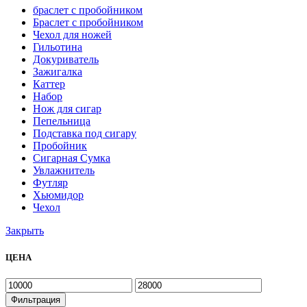
браслет с пробойником
Браслет с пробойником
Чехол для ножей
Гильотина
Докуриватель
Зажигалка
Каттер
Набор
Нож для сигар
Пепельница
Подставка под сигару
Пробойник
Сигарная Сумка
Увлажнитель
Футляр
Хьюмидор
Чехол
Закрыть
ЦЕНА
Фильтрация