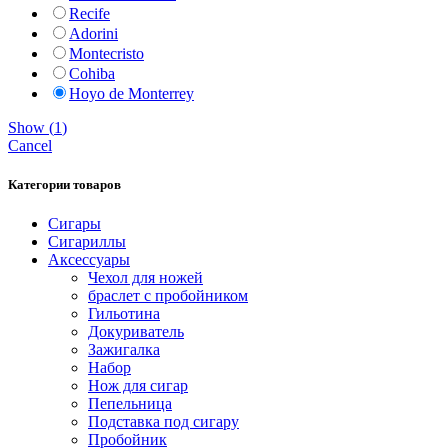
Recife
Adorini
Montecristo
Cohiba
Hoyo de Monterrey
Show
(
1
)
Cancel
Категории товаров
Сигары
Сигариллы
Аксессуары
Чехол для ножей
браслет с пробойником
Гильотина
Докуриватель
Зажигалка
Набор
Нож для сигар
Пепельница
Подставка под сигару
Пробойник