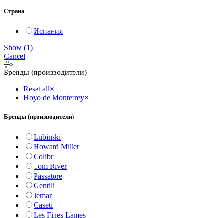
Страна
Испания
Show
(
1
)
Cancel
Бренды (производители)
Reset all
×
Hoyo de Monterrey
×
Бренды (производители)
Lubinski
Howard Miller
Colibri
Tom River
Passatore
Gentili
Jemar
Caseti
Les Fines Lames