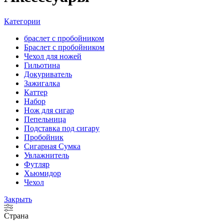
Категории
браслет с пробойником
Браслет с пробойником
Чехол для ножей
Гильотина
Докуриватель
Зажигалка
Каттер
Набор
Нож для сигар
Пепельница
Подставка под сигару
Пробойник
Сигарная Сумка
Увлажнитель
Футляр
Хьюмидор
Чехол
Закрыть
Страна