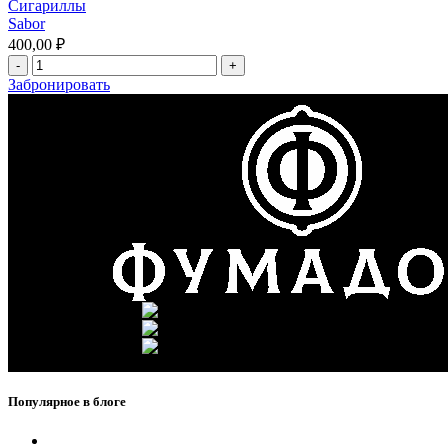
Сигариллы
Sabor
400,00
₽
Забронировать
г. Москва, ул. Вавилова 69/
Телефон: +7 (926) 089-19-2
Почта: info@fumador.ru
Популярное в блоге