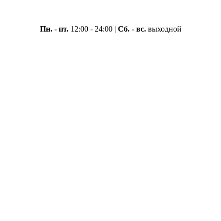
Москва, ул. Вавилова 69/75
Пн. - пт.
12:00 - 24:00 |
Сб. - вс.
выходной