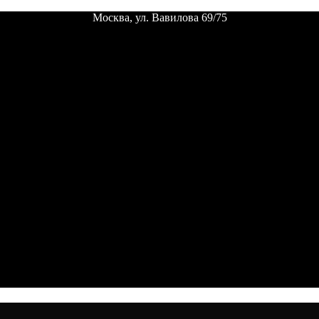
Москва, ул. Вавилова 69/75
Пн. - пт.
12:00 - 24:00 |
Сб. - вс.
выходной