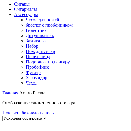
Сигары
Сигариллы
Аксессуары
Чехол для ножей
браслет с пробойником
Гильотина
Докуриватель
Зажигалка
Набор
Нож для сигар
Пепельница
Подставка под сигару
Пробойник
Футляр
Хьюмидор
Чехол
Главная
Arturo Fuente
Отображение единственного товара
Показать боковую панель