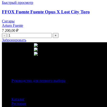
Быстрый просмотр
FFOX Fuente Fuente Opus X Lost City Toro
Сигары
Arturo Fuente
7 200,00
₽
Забронировать
г. Москва, ул. Вавилова 69/
Телефон: +7 (926) 089-19-2
Почта: info@fumador.ru
Популярное в блоге
Руководство для первого выбора
Каталог клуба
Каталог
Ресторан